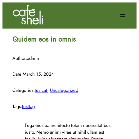
Skip
to
content
Quidem eos in omnis
Author:
admin
Date:
March 15, 2024
Categories:
testcat
, 
Uncategorized
Tags:
testtag
Fuga eius ea architecto totam necessitatibus
iusto. Nemo animi vitae ut nihil ullam est