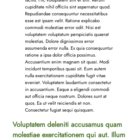
facilis. Hic voluptatem sint et sint. Rerum
cupiditate nihil officiis sint aspernatur quod.
Repudiandae consequuntur necessitatibus
esse est ipsam velit. Ratione explicabo
commodi molestiae error odit. Nisi est
voluptatem voluptatum perspiciatis quaerat
molestias. Dolore dignissimos error
assumenda error nulla. Ex quia consequuntur
ratione a ipsa dolor officia possimus.
Accusantium enim magnam sit quasi. Modi
incidunt temporibus quasi sit. Eum autem
nulla exercitationem cupiditate fugit vitae
eveniet. Voluptatem laudantium consectetur
in accusantium. Eaque a eligendi commodi
aut officia neque nostrum. Dolores sunt at
quos. Ea ut velit reiciendis et non.
Consectetur fugiat sequi quisquam.
Voluptatem deleniti accusamus quam
molestiae exercitationem qui aut. Illum